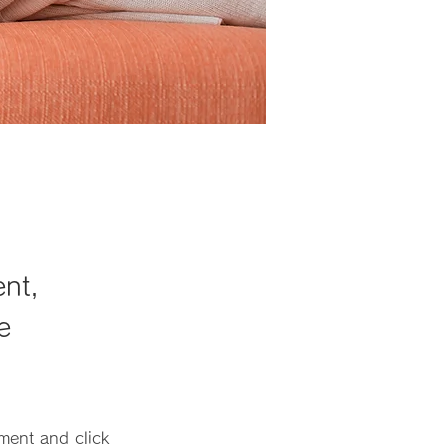
ent,
e
ment and click 