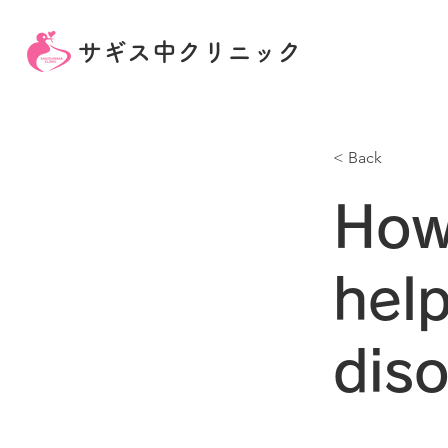
サギス中クリニック
< Back
How
help
dis