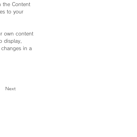
n the Content 
es to your 
ur own content 
o display, 
g changes in a 
Next