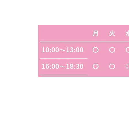
診療
ク
-13
◎
・・・定期往診のため、一般診療は
◆
・・・予約制の検診・予防接種のみ
【休診日】木曜・日曜・祝日・水曜午