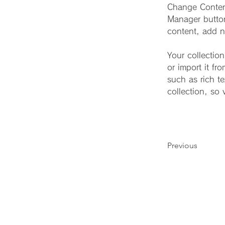
Change Content
Manager button
content, add n
Your collectio
or import it fr
such as rich t
collection, so 
Previous